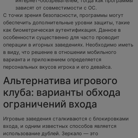
интернет-обозревателем, тогда как программы
зависят от совместимости с ОС.
С точки зрения безопасности, программы могут
обеспечить дополнительные уровни защиты, такие
как биометрическая аутентификация. Данное в
особенности существенно для часто проводит
операции в игорных заведениях. Необходимо иметь
в виду, что решение в отношении мобильного
варианта и приложением определяется
персональных вкусов игрока и его девайса.
Альтернатива игрового
клуба: варианты обхода
ограничений входа
Игровые заведения сталкиваются с блокировками
входа, и одним известных способов является
использование дублей. Зеркало — это