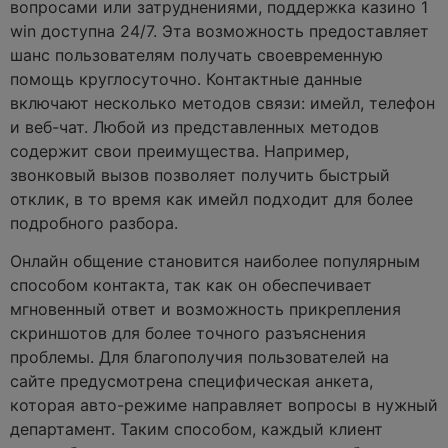
вопросами или затруднениями, поддержка казино 1
win доступна 24/7. Эта возможность предоставляет
шанс пользователям получать своевременную
помощь круглосуточно. Контактные данные
включают несколько методов связи: имейл, телефон
и веб-чат. Любой из представленных методов
содержит свои преимущества. Например,
звонковый вызов позволяет получить быстрый
отклик, в то время как имейл подходит для более
подробного разбора.
Онлайн общение становится наиболее популярным
способом контакта, так как он обеспечивает
мгновенный ответ и возможность прикрепления
скриншотов для более точного разъяснения
проблемы. Для благополучия пользователей на
сайте предусмотрена специфическая анкета,
которая авто-режиме направляет вопросы в нужный
департамент. Таким способом, каждый клиент