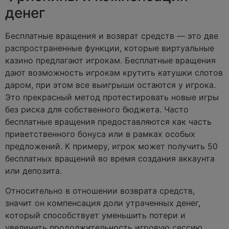
денег
Бесплатные вращения и возврат средств — это две
распространенные функции, которые виртуальные
казино предлагают игрокам. Бесплатные вращения
дают возможность игрокам крутить катушки слотов
даром, при этом все выигрыши остаются у игрока.
Это прекрасный метод протестировать новые игры
без риска для собственного бюджета. Часто
бесплатные вращения предоставляются как часть
приветственного бонуса или в рамках особых
предложений. К примеру, игрок может получить 50
бесплатных вращений во время создания аккаунта
или депозита.
Относительно в отношении возврата средств,
значит он компенсация доли утраченных денег,
который способствует уменьшить потери и
увеличить продолжительность игровую сессию.