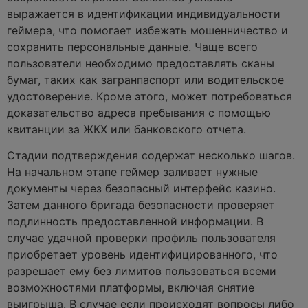
выражается в идентификации индивидуальности
геймера, что помогает избежать мошенничество и
сохранить персональные данные. Чаще всего
пользователи необходимо предоставлять сканы
бумаг, таких как загранпаспорт или водительское
удостоверение. Кроме этого, может потребоваться
доказательство адреса пребывания с помощью
квитанции за ЖКХ или банковского отчета.
Стадии подтверждения содержат несколько шагов.
На начальном этапе геймер заливает нужные
документы через безопасный интерфейс казино.
Затем данного бригада безопасности проверяет
подлинность предоставленной информации. В
случае удачной проверки профиль пользователя
приобретает уровень идентифицированного, что
разрешает ему без лимитов пользоваться всеми
возможностями платформы, включая снятие
выигрыша. В случае если происходят вопросы либо