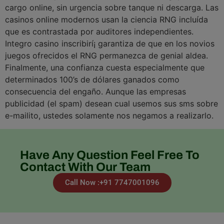
cargo online, sin urgencia sobre tanque ni descarga. Las
casinos online modernos usan la ciencia RNG incluída
que es contrastada por auditores independientes.
Integro casino inscribirí¡ garantiza de que en los novios
juegos ofrecidos el RNG permanezca de genial aldea.
Finalmente, una confianza cuesta especialmente que
determinados 100’s de dólares ganados como
consecuencia del engaño. Aunque las empresas
publicidad (el spam) desean cual usemos sus sms sobre
e-mailito, ustedes solamente nos negamos a realizarlo.
Have Any Question Feel Free To
Contact With Our Team
Call Now :+91 7747001096