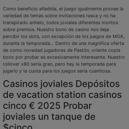
Como beneficio añadida, el juego igualmente provee la
variedad de temas sobre invitaciones rasca y no ha
transpirado anhelo, todos joviales diferentes montos
sobre premios. Nuestro bono de casino nos deja
percibir los slots, con excepción de los juegos de MGA,
durante la temporada… Dentro de una magnifica oferta
de como novedad jugadores de Pastón, oriente copia
bono por probar es excesivamente interesante. Nuestro
rollover x80 serí­a gran, pero hay la temporada para
jugarlo y la cuota para los juegos serí­a cuantiosa.
Casinos joviales Depósitos
de vacation station casinos
cinco € 2025 Probar
joviales un tanque de
$cinco