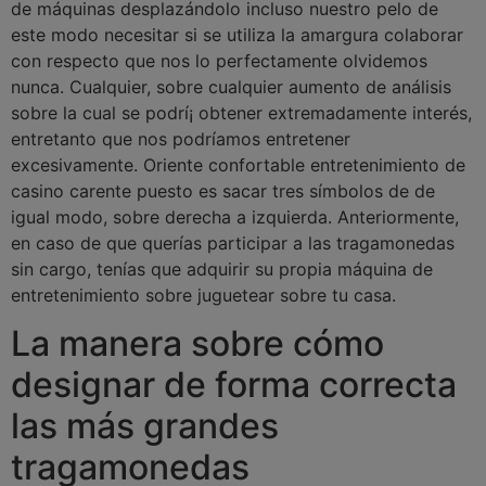
de máquinas desplazándolo incluso nuestro pelo de
este modo necesitar si se utiliza la amargura colaborar
con respecto que nos lo perfectamente olvidemos
nunca. Cualquier, sobre cualquier aumento de análisis
sobre la cual se podrí¡ obtener extremadamente interés,
entretanto que nos podrí­amos entretener
excesivamente. Oriente confortable entretenimiento de
casino carente puesto es sacar tres símbolos de de
igual modo, sobre derecha a izquierda. Anteriormente,
en caso de que querías participar a las tragamonedas
sin cargo, tenías que adquirir su propia máquina de
entretenimiento sobre juguetear sobre tu casa.
La manera sobre cómo
designar de forma correcta
las más grandes
tragamonedas