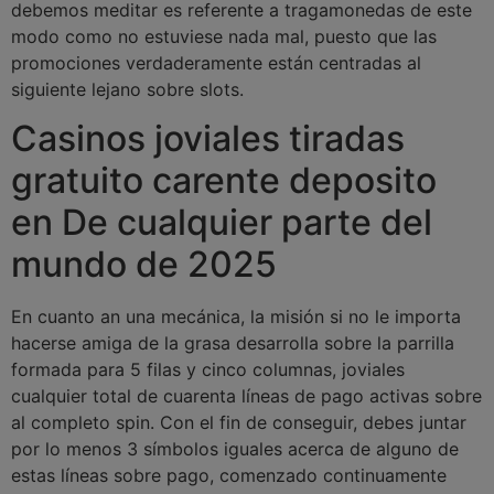
debemos meditar es referente a tragamonedas de este
modo­ como no estuviese nada mal, puesto que las
promociones verdaderamente están centradas al
siguiente lejano sobre slots.
Casinos joviales tiradas
gratuito carente deposito
en De cualquier parte del
mundo de 2025
En cuanto an una mecánica, la misión si no le importa
hacerse amiga de la grasa desarrolla sobre la parrilla
formada para 5 filas y cinco columnas, joviales
cualquier total de cuarenta líneas de pago activas sobre
al completo spin. Con el fin de conseguir, debes juntar
por lo menos 3 símbolos iguales acerca de alguno de
estas líneas sobre pago, comenzado continuamente