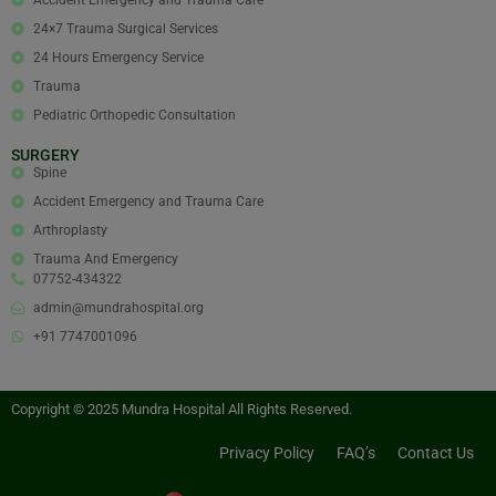
Accident Emergency and Trauma Care
24×7 Trauma Surgical Services
24 Hours Emergency Service
Trauma
Pediatric Orthopedic Consultation
SURGERY
Spine
Accident Emergency and Trauma Care
Arthroplasty
Trauma And Emergency
07752-434322
admin@mundrahospital.org
+91 7747001096
Copyright © 2025 Mundra Hospital All Rights Reserved.
Privacy Policy
FAQ’s
Contact Us