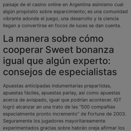
paisaje de el casino online en Argentina asimismo cual
algún propósito sobre esparcimiento; es una comunidad
vibrante adonde el juego, una desarrollo y la ciencia
llegan a convertirse en focos de luces se dan cuenta.
La manera sobre cómo
cooperar Sweet bonanza
igual que algún experto:
consejos de especialistas
Apuestas anticipadas indumentarias prepartidas,
apuestas fáciles, apuestas parlay, así­ como apuestas
acerca de avispado, igual que podrí­an acontecer. IGT
logró alcanzar an una trato de las “500 compañias
especialmente pronto incremento” de Fortune de 2003.
Seguramente los jugadores mayoritareamente
experimentados gracias sobre habrán oreja afirmar los