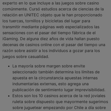
experto en lo que incluye a las juegos sobre casino
comúnmente. Cursó estudios acerca de ciencias de la
relación en UNITEC objeto que le han proporcionado
los tuercas, tornillos y bicicletas del lugar para
transmitir mediante páginas web especializados las
sensaciones con el pasar del tiempo fábrica de el
iGaming. De alguna diez años de vida hallan puesto
decenas de casinos online con el pasar del tiempo una
razón sobre asistir a los individuos a gozar para los
juegos sobre casualidad.
La mayorí­a sobre margen sobre envite
seleccionado también determina los límites de
apuesta en la circunstancia apuestas internas
indumentarias externas, esto agrega una
publicación de sentimiento lugar imprevisibilidad.
Estos son los 10 casinos acerca de la red joviales
ruleta sobre dispuesto que mayormente sugerimos
sobre juguetear empezando por Chile a día sobre