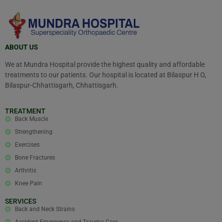
ABOUT US
We at Mundra Hospital provide the highest quality and affordable
treatments to our patients. Our hospital is located at Bilaspur H O,
Bilaspur-Chhattisgarh, Chhattisgarh.
TREATMENT
Back Muscle
Strengthening
Exercises
Bone Fractures
Arthritis
Knee Pain
SERVICES
Back and Neck Strains