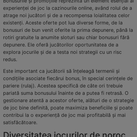
Bonusurile și promoțiile reprezintă un element esențial al
experienței de joc la cazinourile online, având rolul de a
atrage noi jucători și de a recompensa loialitatea celor
existenți. Aceste oferte pot lua diverse forme, de la
bonusuri de bun venit oferite la prima depunere, până la
rotiri gratuite la anumite sloturi sau chiar bonusuri fără
depunere. Ele oferă jucătorilor oportunitatea de a
explora jocurile și de a testa noi strategii cu un risc
redus.
Este important ca jucătorii să înțeleagă termenii și
condițiile asociate fiecărui bonus, în special cerințele de
pariere (rulaj). Acestea specifică de câte ori trebuie
pariată suma bonusului înainte de a putea fi retrasă. O
gestionare atentă a acestor oferte, alături de o strategie
de joc bine definită, poate maximiza beneficiile și poate
contribui la o experiență de joc mai profitabilă și mai
satisfăcătoare.
Diversitatea jocurilor de noroc