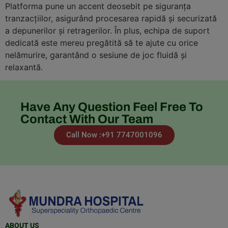
Platforma pune un accent deosebit pe siguranța
tranzacțiilor, asigurând procesarea rapidă și securizată
a depunerilor și retragerilor. În plus, echipa de suport
dedicată este mereu pregătită să te ajute cu orice
nelămurire, garantând o sesiune de joc fluidă și
relaxantă.
Have Any Question Feel Free To
Contact With Our Team
Call Now :+91 7747001096
ABOUT US