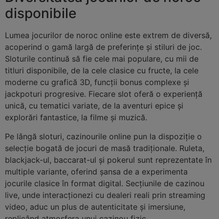
disponibile
Lumea jocurilor de noroc online este extrem de diversă,
acoperind o gamă largă de preferințe și stiluri de joc.
Sloturile continuă să fie cele mai populare, cu mii de
titluri disponibile, de la cele clasice cu fructe, la cele
moderne cu grafică 3D, funcții bonus complexe și
jackpoturi progresive. Fiecare slot oferă o experiență
unică, cu tematici variate, de la aventuri epice și
explorări fantastice, la filme și muzică.
Pe lângă sloturi, cazinourile online pun la dispoziție o
selecție bogată de jocuri de masă tradiționale. Ruleta,
blackjack-ul, baccarat-ul și pokerul sunt reprezentate în
multiple variante, oferind șansa de a experimenta
jocurile clasice în format digital. Secțiunile de cazinou
live, unde interacționezi cu dealeri reali prin streaming
video, aduc un plus de autenticitate și imersiune,
replicând atmosfera unui cazinou fizic.