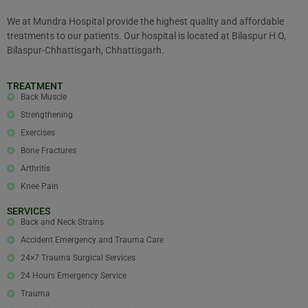
We at Mundra Hospital provide the highest quality and affordable
treatments to our patients. Our hospital is located at Bilaspur H O,
Bilaspur-Chhattisgarh, Chhattisgarh.
TREATMENT
Back Muscle
Strengthening
Exercises
Bone Fractures
Arthritis
Knee Pain
SERVICES
Back and Neck Strains
Accident Emergency and Trauma Care
24×7 Trauma Surgical Services
24 Hours Emergency Service
Trauma