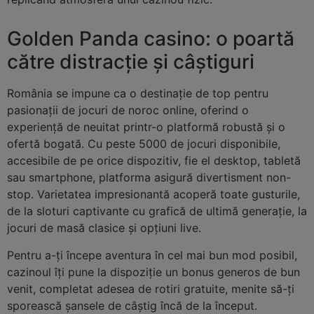
Golden Panda casino: o poartă
către distracție și câștiguri
România se impune ca o destinație de top pentru
pasionații de jocuri de noroc online, oferind o
experiență de neuitat printr-o platformă robustă și o
ofertă bogată. Cu peste 5000 de jocuri disponibile,
accesibile de pe orice dispozitiv, fie el desktop, tabletă
sau smartphone, platforma asigură divertisment non-
stop. Varietatea impresionantă acoperă toate gusturile,
de la sloturi captivante cu grafică de ultimă generație, la
jocuri de masă clasice și opțiuni live.
Pentru a-ți începe aventura în cel mai bun mod posibil,
cazinoul îți pune la dispoziție un bonus generos de bun
venit, completat adesea de rotiri gratuite, menite să-ți
sporească șansele de câștig încă de la început.