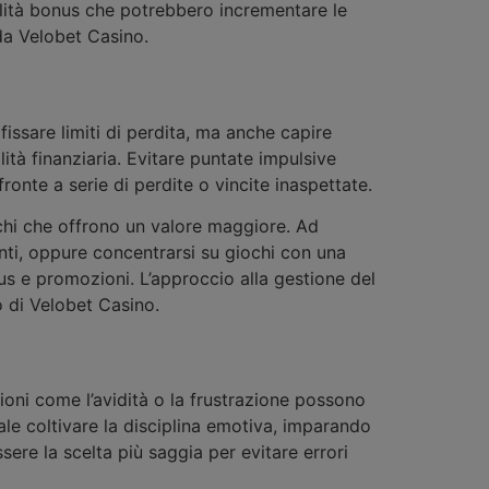
nalità bonus che potrebbero incrementare le
i da Velobet Casino.
 fissare limiti di perdita, ma anche capire
ità finanziaria. Evitare puntate impulsive
ronte a serie di perdite o vincite inaspettate.
ochi che offrono un valore maggiore. Ad
nti, oppure concentrarsi su giochi con una
onus e promozioni. L’approccio alla gestione del
 di Velobet Casino.
ioni come l’avidità o la frustrazione possono
le coltivare la disciplina emotiva, imparando
ere la scelta più saggia per evitare errori