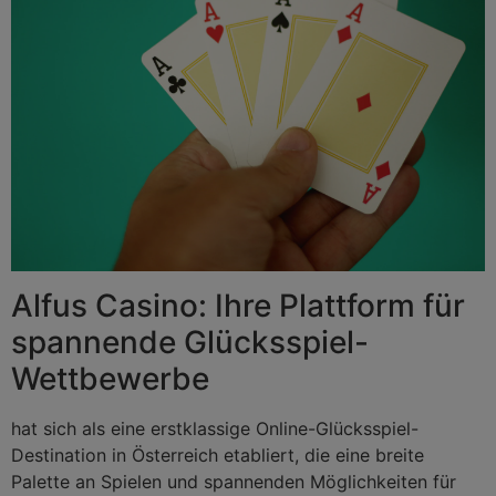
Alfus Casino: Ihre Plattform für
spannende Glücksspiel-
Wettbewerbe
hat sich als eine erstklassige Online-Glücksspiel-
Destination in Österreich etabliert, die eine breite
Palette an Spielen und spannenden Möglichkeiten für