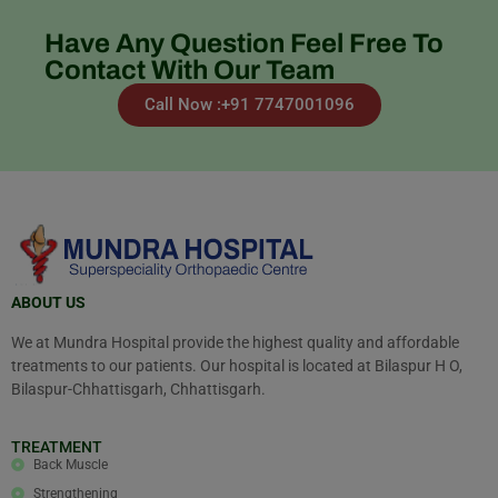
Have Any Question Feel Free To
Contact With Our Team
Call Now :+91 7747001096
ABOUT US
We at Mundra Hospital provide the highest quality and affordable
treatments to our patients. Our hospital is located at Bilaspur H O,
Bilaspur-Chhattisgarh, Chhattisgarh.
TREATMENT
Back Muscle
Strengthening