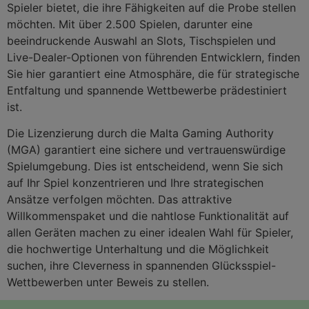
Spieler bietet, die ihre Fähigkeiten auf die Probe stellen
möchten. Mit über 2.500 Spielen, darunter eine
beeindruckende Auswahl an Slots, Tischspielen und
Live-Dealer-Optionen von führenden Entwicklern, finden
Sie hier garantiert eine Atmosphäre, die für strategische
Entfaltung und spannende Wettbewerbe prädestiniert
ist.
Die Lizenzierung durch die Malta Gaming Authority
(MGA) garantiert eine sichere und vertrauenswürdige
Spielumgebung. Dies ist entscheidend, wenn Sie sich
auf Ihr Spiel konzentrieren und Ihre strategischen
Ansätze verfolgen möchten. Das attraktive
Willkommenspaket und die nahtlose Funktionalität auf
allen Geräten machen zu einer idealen Wahl für Spieler,
die hochwertige Unterhaltung und die Möglichkeit
suchen, ihre Cleverness in spannenden Glücksspiel-
Wettbewerben unter Beweis zu stellen.