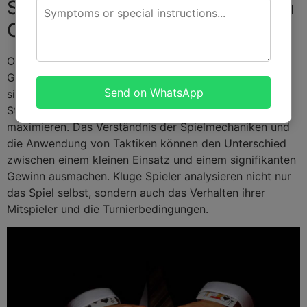
Spielstrategien für den Erfolg in
Online-Wettbewerben
Online-Glücksspiele bieten weit mehr als nur zufällige
Gewinne. Insbesondere in Wettbewerbssituationen, wie
Send on WhatsApp
sie oft in Casinos stattfinden, sind durchdachte
Strategien unerlässlich, um Ihre Erfolgschancen zu
maximieren. Das Verständnis der Spielmechaniken und
die Anwendung von Taktiken können den Unterschied
zwischen einem kleinen Einsatz und einem signifikanten
Gewinn ausmachen. Kluge Spieler analysieren nicht nur
das Spiel selbst, sondern auch das Verhalten ihrer
Mitspieler und die Turnierbedingungen.