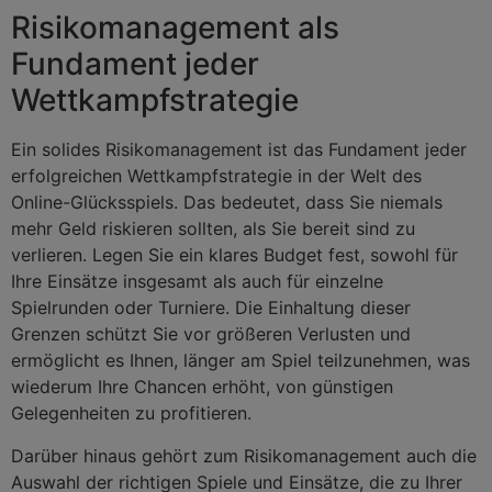
Risikomanagement als
Fundament jeder
Wettkampfstrategie
Ein solides Risikomanagement ist das Fundament jeder
erfolgreichen Wettkampfstrategie in der Welt des
Online-Glücksspiels. Das bedeutet, dass Sie niemals
mehr Geld riskieren sollten, als Sie bereit sind zu
verlieren. Legen Sie ein klares Budget fest, sowohl für
Ihre Einsätze insgesamt als auch für einzelne
Spielrunden oder Turniere. Die Einhaltung dieser
Grenzen schützt Sie vor größeren Verlusten und
ermöglicht es Ihnen, länger am Spiel teilzunehmen, was
wiederum Ihre Chancen erhöht, von günstigen
Gelegenheiten zu profitieren.
Darüber hinaus gehört zum Risikomanagement auch die
Auswahl der richtigen Spiele und Einsätze, die zu Ihrer