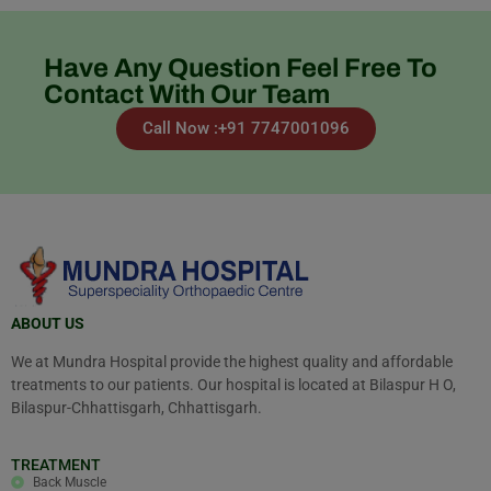
Have Any Question Feel Free To
Contact With Our Team
Call Now :+91 7747001096
ABOUT US
We at Mundra Hospital provide the highest quality and affordable
treatments to our patients. Our hospital is located at Bilaspur H O,
Bilaspur-Chhattisgarh, Chhattisgarh.
TREATMENT
Back Muscle