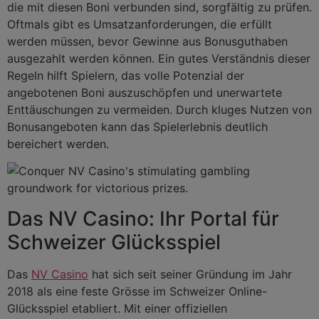
die mit diesen Boni verbunden sind, sorgfältig zu prüfen.
Oftmals gibt es Umsatzanforderungen, die erfüllt
werden müssen, bevor Gewinne aus Bonusguthaben
ausgezahlt werden können. Ein gutes Verständnis dieser
Regeln hilft Spielern, das volle Potenzial der
angebotenen Boni auszuschöpfen und unerwartete
Enttäuschungen zu vermeiden. Durch kluges Nutzen von
Bonusangeboten kann das Spielerlebnis deutlich
bereichert werden.
Das NV Casino: Ihr Portal für
Schweizer Glücksspiel
Das
NV Casino
hat sich seit seiner Gründung im Jahr
2018 als eine feste Grösse im Schweizer Online-
Glücksspiel etabliert. Mit einer offiziellen