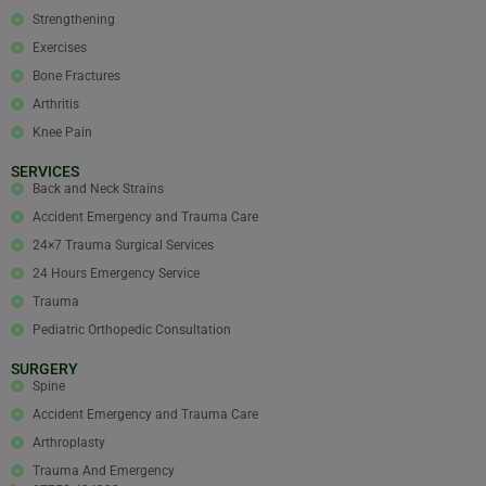
Strengthening
Exercises
Bone Fractures
Arthritis
Knee Pain
SERVICES
Back and Neck Strains
Accident Emergency and Trauma Care
24×7 Trauma Surgical Services
24 Hours Emergency Service
Trauma
Pediatric Orthopedic Consultation
SURGERY
Spine
Accident Emergency and Trauma Care
Arthroplasty
Trauma And Emergency