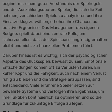
beginnt mit einem guten Verständnis der Spielregeln
und der Auszahlungsquoten. Spieler, die sich die Zeit
nehmen, verschiedene Spiele zu analysieren und ihre
Einsätze klug zu wählen, erhöhen ihre Chancen auf
positive Ergebnisse. Das Management des eigenen
Budgets spielt dabei eine zentrale Rolle, um
sicherzustellen, dass der Spielspass langfristig erhalten
bleibt und nicht zu finanziellen Problemen führt.
Darüber hinaus ist es wichtig, sich der psychologischen
Aspekte des Glücksspiels bewusst zu sein. Emotionale
Entscheidungen können oft zu Verlusten führen. Ein
kühler Kopf und die Fähigkeit, auch nach einem Verlust
ruhig zu bleiben und die Strategie anzupassen, sind
entscheidend. Viele erfahrene Spieler setzen auf
bewährte Systeme und verfolgen ihre Ergebnisse, um
ihre Taktiken kontinuierlich zu optimieren und so die
Grundlage für zukünftige Erfolge zu legen.