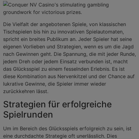
Die Vielfalt der angebotenen Spiele, von klassischen
Tischspielen bis hin zu innovativen Spielautomaten,
spricht ein breites Publikum an. Jeder Spieler hat seine
eigenen Vorlieben und Strategien, wenn es um die Jagd
nach Gewinnen geht. Die Spannung, die mit jeder Runde,
jedem Dreh oder jedem Einsatz verbunden ist, macht
das Glücksspiel zu einem fesselnden Erlebnis. Es ist
diese Kombination aus Nervenkitzel und der Chance auf
lukrative Gewinne, die Spieler immer wieder
zurückkehren lässt.
Strategien für erfolgreiche
Spielrunden
Um im Bereich des Glücksspiels erfolgreich zu sein, ist
eine durchdachte Strategie oft unerlässlich. Dies