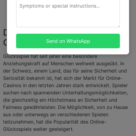
Casino für siegreiche
Preise
Die Faszination des
Glücksspiels in der Schweiz
Send on WhatsApp
Glücksspiel hat seit jeher eine besondere
Anziehungskraft auf Menschen weltweit ausgeübt. In
der Schweiz, einem Land, das für seine Sicherheit und
Seriosität bekannt ist, hat sich der Markt für Online-
Casinos in den letzten Jahren stark entwickelt. Spieler
suchen nach spannenden Unterhaltungsmöglichkeiten,
die gleichzeitig ein Höchstmass an Sicherheit und
Fairness gewährleisten. Die Möglichkeit, von zu Hause
aus oder unterwegs an verschiedenen Spielen
teilzunehmen, hat die Popularität des Online-
Glücksspiels weiter gesteigert.