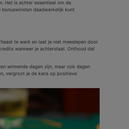
n. Het is echter essentieel om de
de bonuswinsten daadwerkelijk kunt
rhaast te werk en laat je niet meeslepen door
redits wanneer je achterstaat. Onthoud dat
ullen winnende dagen zijn, maar ook dagen
en, vergroot je de kans op positieve