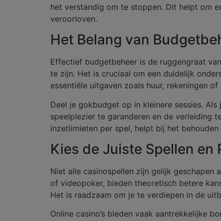
het verstandig om te stoppen. Dit helpt om em
veroorloven.
Het Belang van Budgetbe
Effectief budgetbeheer is de ruggengraat van 
te zijn. Het is cruciaal om een duidelijk ond
essentiële uitgaven zoals huur, rekeningen 
Deel je gokbudget op in kleinere sessies. Al
speelplezier te garanderen en de verleiding t
inzetlimieten per spel, helpt bij het behoude
Kies de Juiste Spellen en
Niet alle casinospellen zijn gelijk geschapen
of videopoker, bieden theoretisch betere kans
Het is raadzaam om je te verdiepen in de uitb
Online casino’s bieden vaak aantrekkelijke b