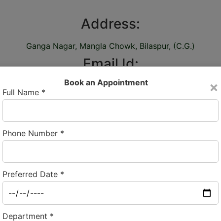
Address:
Ganga Nagar, Mangla Chowk, Bilaspur, (C.G.)
Email Id:
Book an Appointment
×
admin@mundrahospital.org
Full Name *
Emergency Contact :
07752-434322
|
7747001096
Phone Number *
Preferred Date *
Department *