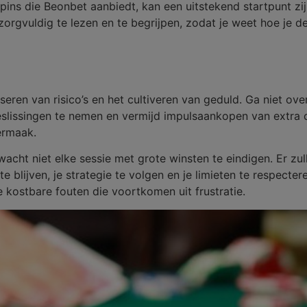
ins die Beonbet aanbiedt, kan een uitstekend startpunt zij
orgvuldig te lezen en te begrijpen, zodat je weet hoe je 
ren van risico’s en het cultiveren van geduld. Ga niet ove
slissingen te nemen en vermijd impulsaankopen van extra c
ermaak.
wacht niet elke sessie met grote winsten te eindigen. Er z
 blijven, je strategie te volgen en je limieten te respecter
 kostbare fouten die voortkomen uit frustratie.