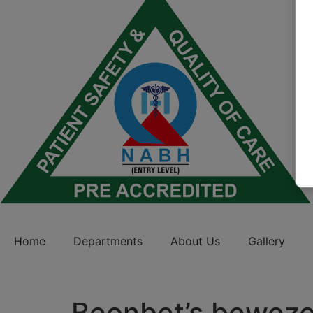
Home
Departments
About Us
Gallery
Beonbet’s beweze