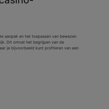
chte aanpak en het toepassen van bewezen
ijk. Dit omvat het begrijpen van de
waar je bijvoorbeeld kunt profiteren van een