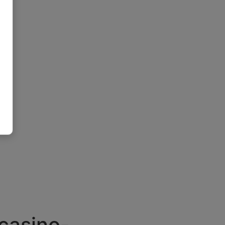
casino-