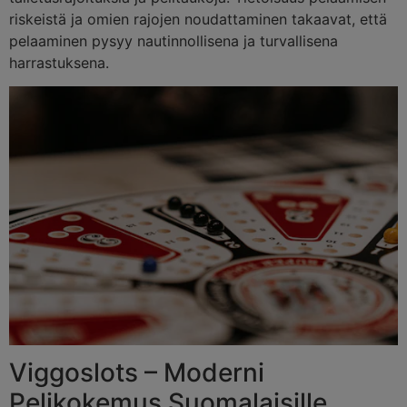
riskeistä ja omien rajojen noudattaminen takaavat, että
pelaaminen pysyy nautinnollisena ja turvallisena
harrastuksena.
Viggoslots – Moderni
Pelikokemus Suomalaisille