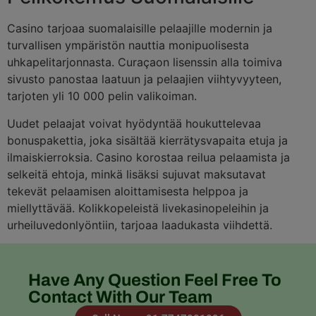
Casino tarjoaa suomalaisille pelaajille modernin ja
turvallisen ympäristön nauttia monipuolisesta
uhkapelitarjonnasta. Curaçaon lisenssin alla toimiva
sivusto panostaa laatuun ja pelaajien viihtyvyyteen,
tarjoten yli 10 000 pelin valikoiman.
Uudet pelaajat voivat hyödyntää houkuttelevaa
bonuspakettia, joka sisältää kierrätysvapaita etuja ja
ilmaiskierroksia. Casino korostaa reilua pelaamista ja
selkeitä ehtoja, minkä lisäksi sujuvat maksutavat
tekevät pelaamisen aloittamisesta helppoa ja
miellyttävää. Kolikkopeleistä livekasinopeleihin ja
urheiluvedonlyöntiin, tarjoaa laadukasta viihdettä.
Have Any Question Feel Free To
Contact With Our Team