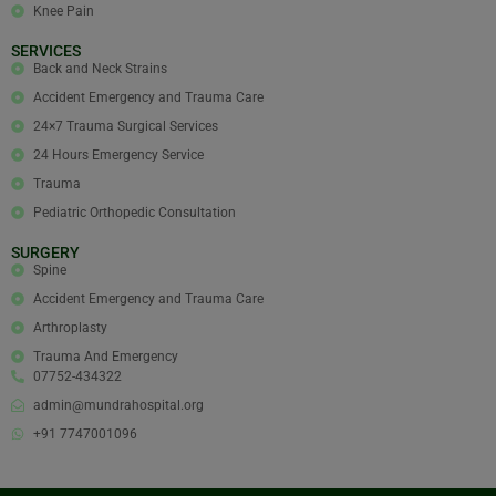
Knee Pain
SERVICES
Back and Neck Strains
Accident Emergency and Trauma Care
24×7 Trauma Surgical Services
24 Hours Emergency Service
Trauma
Pediatric Orthopedic Consultation
SURGERY
Spine
Accident Emergency and Trauma Care
Arthroplasty
Trauma And Emergency
07752-434322
admin@mundrahospital.org
+91 7747001096