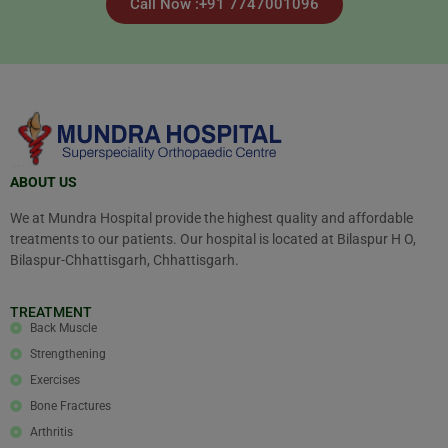
Call Now :+91 7747001096
ABOUT US
We at Mundra Hospital provide the highest quality and affordable
treatments to our patients. Our hospital is located at Bilaspur H O,
Bilaspur-Chhattisgarh, Chhattisgarh.
TREATMENT
Back Muscle
Strengthening
Exercises
Bone Fractures
Arthritis