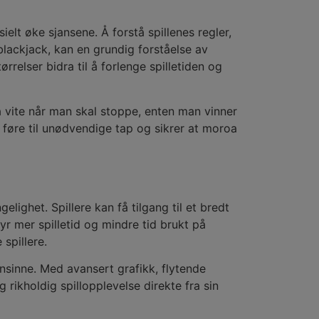
elt øke sjansene. Å forstå spillenes regler,
blackjack, kan en grundig forståelse av
relser bidra til å forlenge spilletiden og
g å vite når man skal stoppe, enten man vinner
n føre til unødvendige tap og sikrer at moroa
lighet. Spillere kan få tilgang til et bredt
tyr mer spilletid og mindre tid brukt på
spillere.
ensinne. Med avansert grafikk, flytende
 rikholdig spillopplevelse direkte fra sin