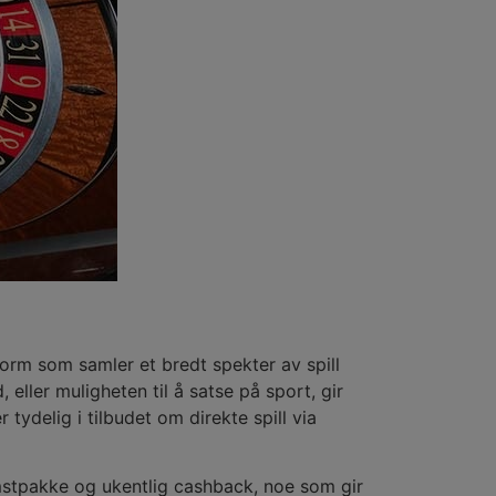
orm som samler et bredt spekter av spill
 eller muligheten til å satse på sport, gir
tydelig i tilbudet om direkte spill via
omstpakke og ukentlig cashback, noe som gir