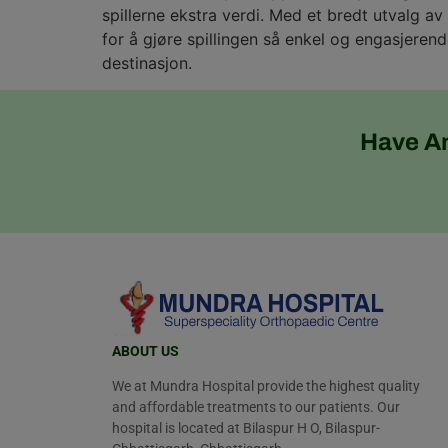
spillerne ekstra verdi. Med et bredt utvalg a
for å gjøre spillingen så enkel og engasjeren
destinasjon.
Have An
ABOUT US
We at Mundra Hospital provide the highest quality
and affordable treatments to our patients. Our
hospital is located at Bilaspur H O, Bilaspur-