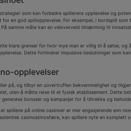
asinoet
strategier som kan forbedre spillerens opplevelse og potensi
 for en god spillopplevelse. For eksempel, i bordspill som 
 På samme måte kan en veloverveid tilnærming til innsatsstør
sette klare grenser for hvor mye man er villig til å satse, o
illopplevelse. Dette forhindrer impulsive beslutninger som ka
ino-opplevelser
ler på, og tilbyr en uovertruffen bekvemmelighet og tilgjenge
lst, uten å måtte reise til et fysisk etablissement. Dette be
oer generøse bonuser og kampanjer for å tiltrekke og beholde 
l at spillene på online casinoer er mer engasjerende enn no
n autentisk casinoatmosfære, kan spillere nyte en komplett og