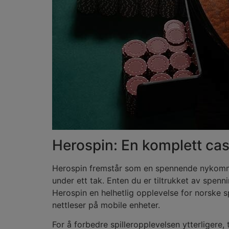
Herospin: En komplett ca
Herospin fremstår som en spennende nykommer 
under ett tak. Enten du er tiltrukket av spenni
Herospin en helhetlig opplevelse for norske spi
nettleser på mobile enheter.
For å forbedre spilleropplevelsen ytterligere