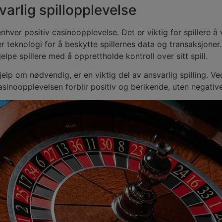
varlig spillopplevelse
nhver positiv casinoopplevelse. Det er viktig for spillere 
r teknologi for å beskytte spillernes data og transaksjoner
lpe spillere med å opprettholde kontroll over sitt spill.
elp om nødvendig, er en viktig del av ansvarlig spilling. Ve
casinoopplevelsen forblir positiv og berikende, uten negati