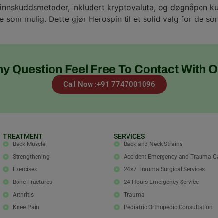
v innskuddsmetoder, inkludert kryptovaluta, og døgnåpen ku
de som mulig. Dette gjør Herospin til et solid valg for de
y Question Feel Free To Contact With 
Call Now :+91 7747001096
TREATMENT
SERVICES
Back Muscle
Back and Neck Strains
Strengthening
Accident Emergency and Trauma C
Exercises
24×7 Trauma Surgical Services
Bone Fractures
24 Hours Emergency Service
Arthritis
Trauma
Knee Pain
Pediatric Orthopedic Consultation