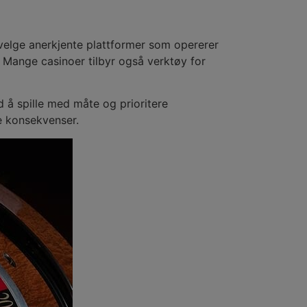
å velge anerkjente plattformer som opererer
. Mange casinoer tilbyr også verktøy for
d å spille med måte og prioritere
ve konsekvenser.