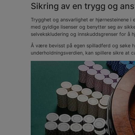
Sikring av en trygg og ans
Trygghet og ansvarlighet er hjørnesteinene i e
med gyldige lisenser og benytter seg av sikke
selvekskludering og innskuddsgrenser for å hje
Å være bevisst på egen spilladferd og søke hj
underholdningsverdien, kan spillere sikre at 