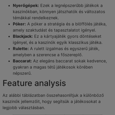
Nyerőgépek:
Ezek a legnépszerűbb játékok a
kaszinókban, könnyen játszhatók és változatos
témákkal rendelkeznek.
Póker:
A póker a stratégia és a blöffölés játéka,
amely szaktudást és tapasztalatot igényel.
Blackjack:
Ez a kártyajáték gyors döntéseket
igényel, és a kaszinók egyik klasszikus játéka.
Rulette:
A rulett izgalmas és egyszerű játék,
amelyben a szerencse a főszereplő.
Baccarat:
Az elegáns baccarat sokak kedvence,
gyakran a magas tétű játékosok körében
népszerű.
Feature analysis
Az alábbi táblázatban összehasonlítjuk a különböző
kaszinók jellemzőit, hogy segítsük a játékosokat a
legjobb választásban.