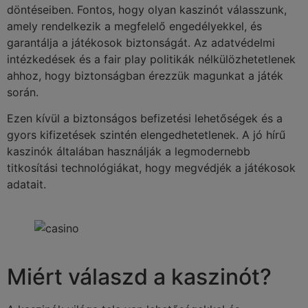
döntéseiben. Fontos, hogy olyan kaszinót válasszunk,
amely rendelkezik a megfelelő engedélyekkel, és
garantálja a játékosok biztonságát. Az adatvédelmi
intézkedések és a fair play politikák nélkülözhetetlenek
ahhoz, hogy biztonságban érezzük magunkat a játék
során.
Ezen kívül a biztonságos befizetési lehetőségek és a
gyors kifizetések szintén elengedhetetlenek. A jó hírű
kaszinók általában használják a legmodernebb
titkosítási technológiákat, hogy megvédjék a játékosok
adatait.
Miért válaszd a kaszinót?