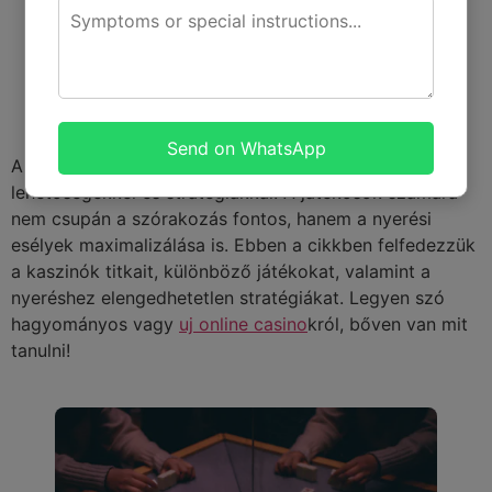
kaszinók világa
lenyűgöző és
izgalmas terület, te
Send on WhatsApp
A kaszinók világa lenyűgöző és izgalmas terület, tele
lehetőségekkel és stratégiákkal. A játékosok számára
nem csupán a szórakozás fontos, hanem a nyerési
esélyek maximalizálása is. Ebben a cikkben felfedezzük
a kaszinók titkait, különböző játékokat, valamint a
nyeréshez elengedhetetlen stratégiákat. Legyen szó
hagyományos vagy
uj online casino
król, bőven van mit
tanulni!