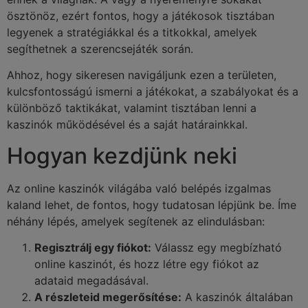
ösztönöz, ezért fontos, hogy a játékosok tisztában
legyenek a stratégiákkal és a titkokkal, amelyek
segíthetnek a szerencsejáték során.
Ahhoz, hogy sikeresen navigáljunk ezen a területen,
kulcsfontosságú ismerni a játékokat, a szabályokat és a
különböző taktikákat, valamint tisztában lenni a
kaszinók működésével és a saját határainkkal.
Hogyan kezdjünk neki
Az online kaszinók világába való belépés izgalmas
kaland lehet, de fontos, hogy tudatosan lépjünk be. Íme
néhány lépés, amelyek segítenek az elindulásban:
Regisztrálj egy fiókot:
Válassz egy megbízható
online kaszinót, és hozz létre egy fiókot az
adataid megadásával.
A részleteid megerősítése:
A kaszinók általában