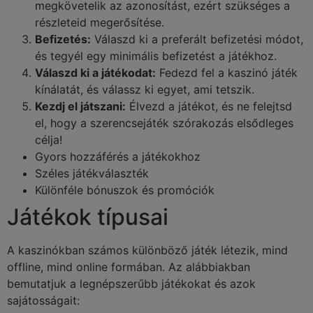
megkövetelik az azonosítást, ezért szükséges a
részleteid megerősítése.
Befizetés:
Válaszd ki a preferált befizetési módot,
és tegyél egy minimális befizetést a játékhoz.
Válaszd ki a játékodat:
Fedezd fel a kaszinó játék
kínálatát, és válassz ki egyet, ami tetszik.
Kezdj el játszani:
Élvezd a játékot, és ne felejtsd
el, hogy a szerencsejáték szórakozás elsődleges
célja!
Gyors hozzáférés a játékokhoz
Széles játékválaszték
Különféle bónuszok és promóciók
Játékok típusai
A kaszinókban számos különböző játék létezik, mind
offline, mind online formában. Az alábbiakban
bemutatjuk a legnépszerűbb játékokat és azok
sajátosságait: