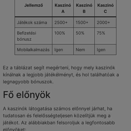
Jellemző
Kaszinó
Kaszinó
Kaszinó
A
B
C
Játékok száma
2500+
1500+
2000+
Befizetési
100%
50%
75%
bónusz
Mobilalkalmazás
Igen
Nem
Igen
Ez a táblázat segít megérteni, hogy mely kaszinók
kínálnak a legjobb játékélményt, és hol találhatóak a
legnagyobb bónuszok.
Fő előnyök
A kaszinók látogatása számos előnnyel járhat, ha
tudatosan és felelősségteljesen közelítjük meg a
játékot. Az alábbiakban felsoroljuk a legfontosabb
előnyöket: