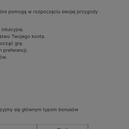
 które pomogą w rozpoczęciu swojej przygody
intuicyjna.
ństwo Twojego konta.
począć grę.
 preferencji.
ów.
yjrzyjmy się głównym typom bonusów