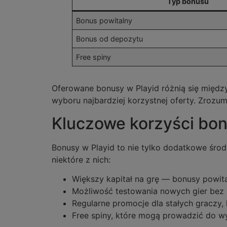
Typ bonusu
Bonus powitalny
Bonus od depozytu
Free spiny
Oferowane bonusy w Playid różnią się mię
wyboru najbardziej korzystnej oferty. Zroz
Kluczowe korzyści bo
Bonusy w Playid to nie tylko dodatkowe środ
niektóre z nich:
Większy kapitał na grę — bonusy powita
Możliwość testowania nowych gier bez
Regularne promocje dla stałych graczy, 
Free spiny, które mogą prowadzić do 