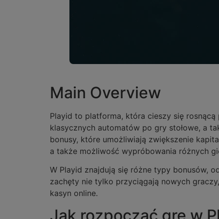
Main Overview
Playid to platforma, która cieszy się rosną
klasycznych automatów po gry stołowe, a ta
bonusy, które umożliwiają zwiększenie kapit
a także możliwość wypróbowania różnych gier 
W Playid znajdują się różne typy bonusów, o
zachęty nie tylko przyciągają nowych graczy
kasyn online.
Jak rozpocząć grę w P