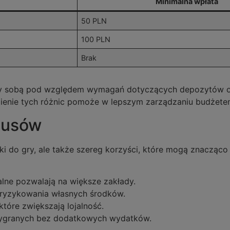
Minimalna wpłata
50 PLN
100 PLN
Brak
dzy sobą pod względem wymagań dotyczących depozytów o
umienie tych różnic pomoże w lepszym zarządzaniu budżete
nusów
ki do gry, ale także szereg korzyści, które mogą znacząc
lne pozwalają na większe zakłady.
 ryzykowania własnych środków.
które zwiększają lojalność.
wygranych bez dodatkowych wydatków.