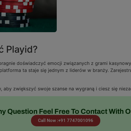
 Playid?
 pragnie doświadczyć emocji związanych z grami kasynowym
tforma ta staje się jednym z liderów w branży. Zarejestruj s
, aby zwiększyć swoje szanse na wygraną i ciesz się niez
y Question Feel Free To Contact With 
Call Now :+91 7747001096