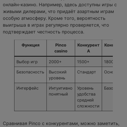
онлайн-казино. Например, здесь доступны игры с
живыми дилерами, что придаёт азартным играм
особую атмосферу. Кроме того, вероятность
выигрыша в играх регулярно проверяется, что
подтверждает честность процесса.
Функция
Pinco
Конкурент
Конкурент
casino
A
B
Выбор игр
2000+
1500+
1800+
Безопасность
Высокий
Стандарт
Основной
уровень
Интерфейс
Интуитивно
Уровень
Базовый
понятный
удобства
средней
сложности
Сравнивая Pinco с конкурентами, можно заметить,