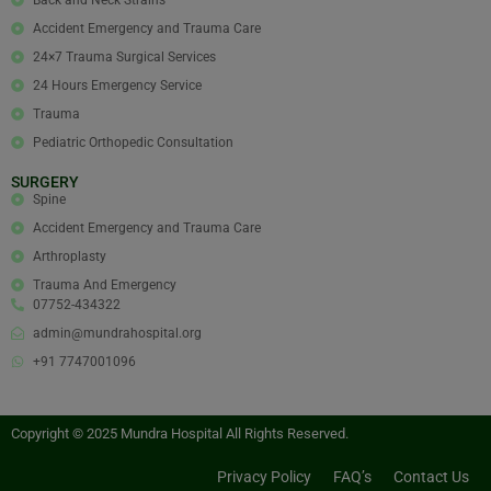
Back and Neck Strains
Accident Emergency and Trauma Care
24×7 Trauma Surgical Services
24 Hours Emergency Service
Trauma
Pediatric Orthopedic Consultation
SURGERY
Spine
Accident Emergency and Trauma Care
Arthroplasty
Trauma And Emergency
07752-434322
admin@mundrahospital.org
+91 7747001096
Copyright © 2025 Mundra Hospital All Rights Reserved.
Privacy Policy
FAQ’s
Contact Us