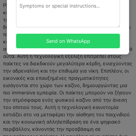
Player Experience Η εξέλιξη των τεχνολογιών στα
καζίνο Η τεχνολογία έχει αλλάξει ριζικά την εμπειρία
του παίκτη στα καζίνο, προσφέροντας νέες
δυνατότητες και βελτιώσεις που καθιστούν το παιχνίδι
πιο ελκυστικό και συναρπαστικό. Οι προοδευτικοί
Send on WhatsApp
κουλοχέρηδες, οι οποίοι προσφέρουν συνεχώς
αυξανόμενα τζάκποτ, είναι ένα από τα χαρακτηριστικά
αυτά. Αυτή η τεχνολογική εξέλιξη επιτρέπει στους
παίκτες να διεκδικούν μεγαλύτερα κέρδη, ενισχύοντας
την αδρεναλίνη και την επιθυμία για νίκη. Επιπλέον, οι
εικονικές και επαυξημένες πραγματικότητες
εισάγονται στο χώρο των καζίνο, δημιουργώντας μια
πιο immersive εμπειρία. Οι παίκτες μπορούν να ζήσουν
την ατμόσφαιρα ενός φυσικού καζίνο από την άνεση
του σπιτιού τους. Αυτή η τεχνολογική καινοτομία
εστιάζει στο να μεταφέρει την αίσθηση του παιχνιδιού
και την κοινωνική αλληλεπίδραση σε ένα ψηφιακό
περιβάλλον, κάνοντάς την προσβάσιμη σε