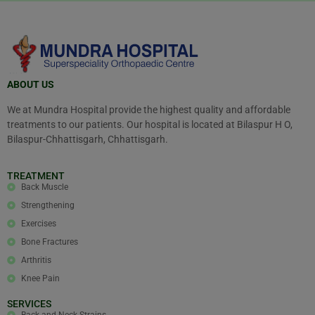
ABOUT US
We at Mundra Hospital provide the highest quality and affordable
treatments to our patients. Our hospital is located at Bilaspur H O,
Bilaspur-Chhattisgarh, Chhattisgarh.
TREATMENT
Back Muscle
Strengthening
Exercises
Bone Fractures
Arthritis
Knee Pain
SERVICES