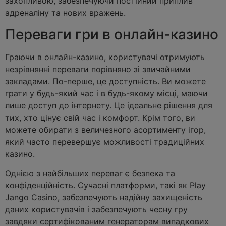
захопливою, забезпечуючи постійний приплив
адреналіну та нових вражень.
Переваги гри в онлайн-казино
Граючи в онлайн-казино, користувачі отримують
незрівнянні переваги порівняно зі звичайними
закладами. По-перше, це доступність. Ви можете
грати у будь-який час і в будь-якому місці, маючи
лише доступ до інтернету. Це ідеальне рішення для
тих, хто цінує свій час і комфорт. Крім того, ви
можете обирати з величезного асортименту ігор,
який часто перевершує можливості традиційних
казино.
Однією з найбільших переваг є безпека та
конфіденційність. Сучасні платформи, такі як Play
Jango Casino, забезпечують надійну захищеність
даних користувачів і забезпечують чесну гру
завдяки сертифікованим генераторам випадкових