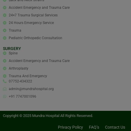
Back and Neck Strains
Accident Emergency and Trauma Care
24×7 Trauma Surgical Services
24 Hours Emergency Service
Trauma
Pediatric Orthopedic Consultation
SURGERY
Spine
Accident Emergency and Trauma Care
Arthroplasty
Trauma And Emergency
07752-434322
admin@mundrahospital.org
+91 7747001096
Copyright © 2025 Mundra Hospital All Rights Reserved.
Privacy Policy
FAQ’s
Contact Us