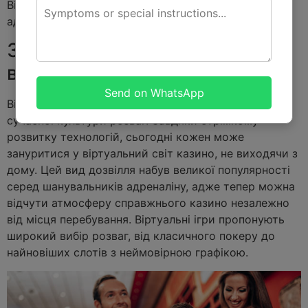
Віртуальні азартні пригоди: відчуйте справжній
адреналін казино
Заглиблення у світ
віртуальних азартних ігор
Send on WhatsApp
Віртуальні азартні ігри стали невід’ємною частиною
сучасної культури розваг. Завдяки стрімкому
розвитку технологій, сьогодні кожен може
зануритися у віртуальний світ казино, не виходячи з
дому. Цей вид дозвілля набув великої популярності
серед шанувальників адреналіну, адже тепер можна
відчути атмосферу справжнього казино незалежно
від місця перебування. Віртуальні ігри пропонують
широкий вибір розваг, від класичного покеру до
найновіших слотів з неймовірною графікою.