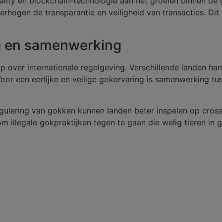
reality en blockchain-technologie aan het groeien binnen d
rhogen de transparantie en veiligheid van transacties. Dit 
ng en samenwerking
 over internationale regelgeving. Verschillende landen han
Voor een eerlijke en veilige gokervaring is samenwerking t
ulering van gokken kunnen landen beter inspelen op cross-b
llegale gokpraktijken tegen te gaan die welig tieren in g