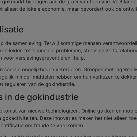
 gokmarkt bijdragen aan de groei van toerisme. Veel lande
niet alleen de lokale economie, maar bevordert ook de ontw
isatie
 op de samenleving. Terwijl sommige mensen verantwoordel
n leiden tot financiële problemen, stress en zelfs relatione
 voor verslavingspreventie en -hulp.
 sociale ongelijkheden verergeren. Groepen met lagere i
gelijk minder middelen hebben om hun verliezen te dekken.
t reguleren van de gokindustrie.
 in de gokindustrie
opkomst van nieuwe technologieën. Online gokken en mobi
okactiviteiten. Deze innovaties maken het niet alleen toeg
entificatie om fraude te voorkomen.