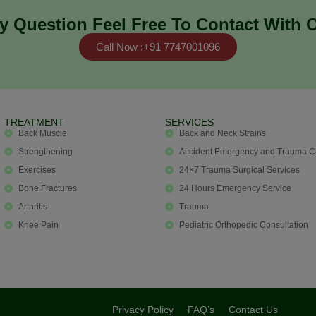
y Question Feel Free To Contact With 
Call Now :+91 7747001096
TREATMENT
SERVICES
Back Muscle
Back and Neck Strains
Strengthening
Accident Emergency and Trauma C
Exercises
24×7 Trauma Surgical Services
Bone Fractures
24 Hours Emergency Service
Arthritis
Trauma
Knee Pain
Pediatric Orthopedic Consultation
Privacy Policy
FAQ’s
Contact Us