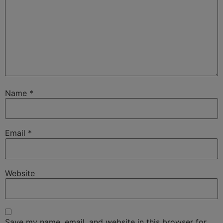
Name
*
Email
*
Website
Save my name, email, and website in this browser for