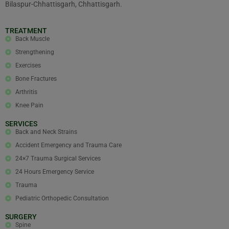
Bilaspur-Chhattisgarh, Chhattisgarh.
TREATMENT
Back Muscle
Strengthening
Exercises
Bone Fractures
Arthritis
Knee Pain
SERVICES
Back and Neck Strains
Accident Emergency and Trauma Care
24×7 Trauma Surgical Services
24 Hours Emergency Service
Trauma
Pediatric Orthopedic Consultation
SURGERY
Spine