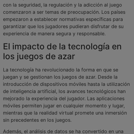
con la seguridad, la regulación y la adicción al juego
comenzaron a ser temas de preocupación. Los países
empezaron a establecer normativas específicas para
garantizar que los jugadores pudieran disfrutar de su
experiencia de manera segura y responsable.
El impacto de la tecnología en
los juegos de azar
La tecnología ha revolucionado la forma en que se
juegan y se gestionan los juegos de azar. Desde la
introducción de dispositivos móviles hasta la utilización
de inteligencia artificial, los avances tecnológicos han
mejorado la experiencia del jugador. Las aplicaciones
móviles permiten jugar en cualquier momento y lugar,
mientras que la realidad virtual promete una inmersión
sin precedentes en los juegos.
Además, el análisis de datos se ha convertido en una