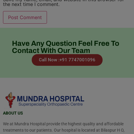
the next time I comment.
Have Any Question Feel Free To
Contact With Our Team
Call Now :+91 7747001096
ABOUT US
We at Mundra Hospital provide the highest quality and affordable
treatments to our patients. Our hospital is located at Bilaspur H O,