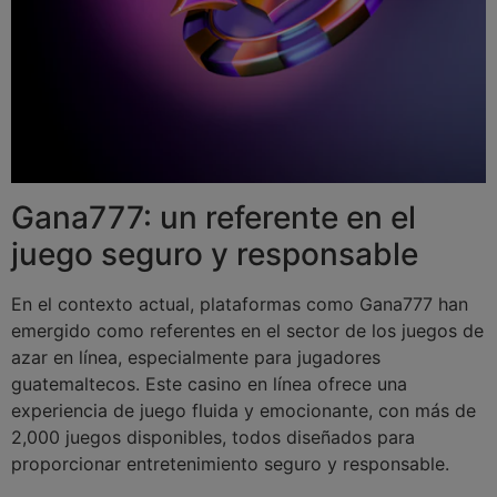
Gana777: un referente en el
juego seguro y responsable
En el contexto actual, plataformas como Gana777 han
emergido como referentes en el sector de los juegos de
azar en línea, especialmente para jugadores
guatemaltecos. Este casino en línea ofrece una
experiencia de juego fluida y emocionante, con más de
2,000 juegos disponibles, todos diseñados para
proporcionar entretenimiento seguro y responsable.