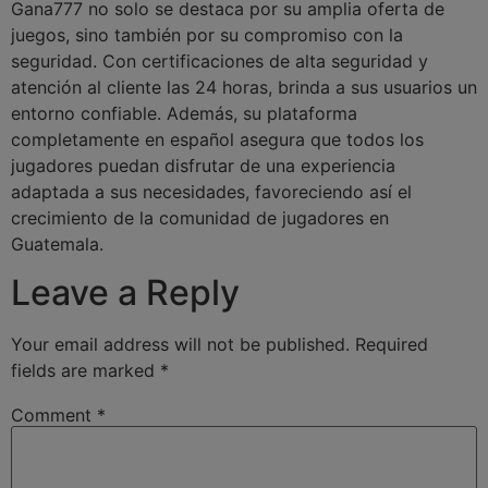
Gana777 no solo se destaca por su amplia oferta de
juegos, sino también por su compromiso con la
seguridad. Con certificaciones de alta seguridad y
atención al cliente las 24 horas, brinda a sus usuarios un
entorno confiable. Además, su plataforma
completamente en español asegura que todos los
jugadores puedan disfrutar de una experiencia
adaptada a sus necesidades, favoreciendo así el
crecimiento de la comunidad de jugadores en
Guatemala.
Leave a Reply
Your email address will not be published.
Required
fields are marked
*
Comment
*