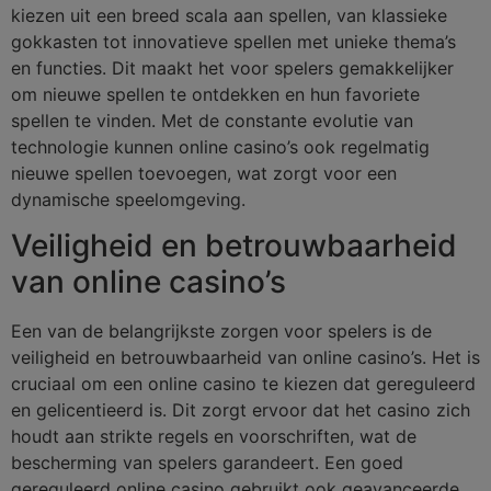
kiezen uit een breed scala aan spellen, van klassieke
gokkasten tot innovatieve spellen met unieke thema’s
en functies. Dit maakt het voor spelers gemakkelijker
om nieuwe spellen te ontdekken en hun favoriete
spellen te vinden. Met de constante evolutie van
technologie kunnen online casino’s ook regelmatig
nieuwe spellen toevoegen, wat zorgt voor een
dynamische speelomgeving.
Veiligheid en betrouwbaarheid
van online casino’s
Een van de belangrijkste zorgen voor spelers is de
veiligheid en betrouwbaarheid van online casino’s. Het is
cruciaal om een online casino te kiezen dat gereguleerd
en gelicentieerd is. Dit zorgt ervoor dat het casino zich
houdt aan strikte regels en voorschriften, wat de
bescherming van spelers garandeert. Een goed
gereguleerd online casino gebruikt ook geavanceerde