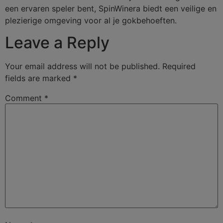
een ervaren speler bent, SpinWinera biedt een veilige en
plezierige omgeving voor al je gokbehoeften.
Leave a Reply
Your email address will not be published.
Required
fields are marked
*
Comment
*