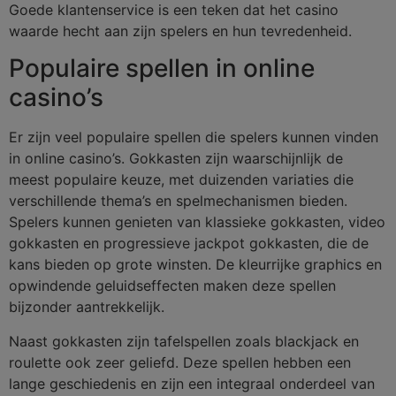
Goede klantenservice is een teken dat het casino
waarde hecht aan zijn spelers en hun tevredenheid.
Populaire spellen in online
casino’s
Er zijn veel populaire spellen die spelers kunnen vinden
in online casino’s. Gokkasten zijn waarschijnlijk de
meest populaire keuze, met duizenden variaties die
verschillende thema’s en spelmechanismen bieden.
Spelers kunnen genieten van klassieke gokkasten, video
gokkasten en progressieve jackpot gokkasten, die de
kans bieden op grote winsten. De kleurrijke graphics en
opwindende geluidseffecten maken deze spellen
bijzonder aantrekkelijk.
Naast gokkasten zijn tafelspellen zoals blackjack en
roulette ook zeer geliefd. Deze spellen hebben een
lange geschiedenis en zijn een integraal onderdeel van